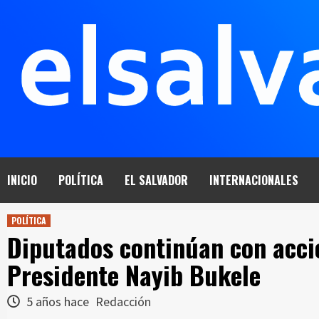
Saltar
al
contenido
INICIO
POLÍTICA
EL SALVADOR
INTERNACIONALES
POLÍTICA
Diputados continúan con accio
Presidente Nayib Bukele
5 años hace
Redacción