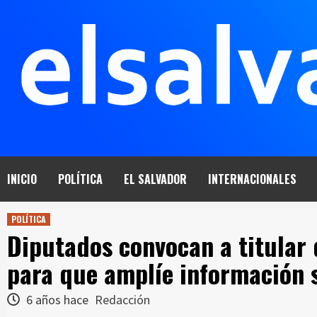
Saltar
al
contenido
INICIO
POLÍTICA
EL SALVADOR
INTERNACIONALES
POLÍTICA
Diputados convocan a titular 
para que amplíe información
6 años hace
Redacción