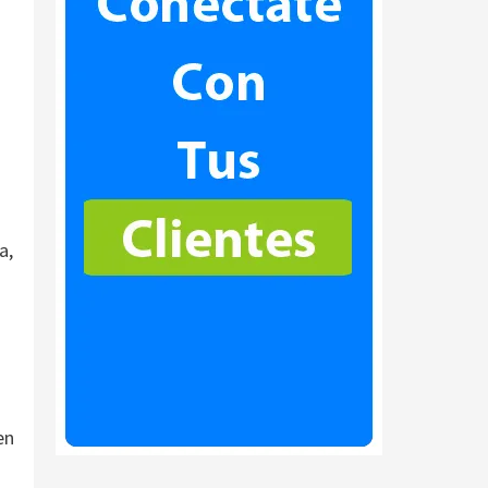
a,
en