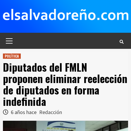
Saltar
al
contenido
Menú
principal
POLÍTICA
Diputados del FMLN
proponen eliminar reelección
de diputados en forma
indefinida
6 años hace
Redacción