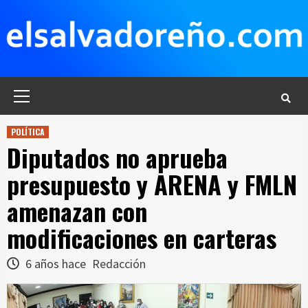
Saltar
al
contenido
Menú
principal
POLÍTICA
Diputados no aprueba
presupuesto y ARENA y FMLN
amenazan con
modificaciones en carteras
6 años hace
Redacción