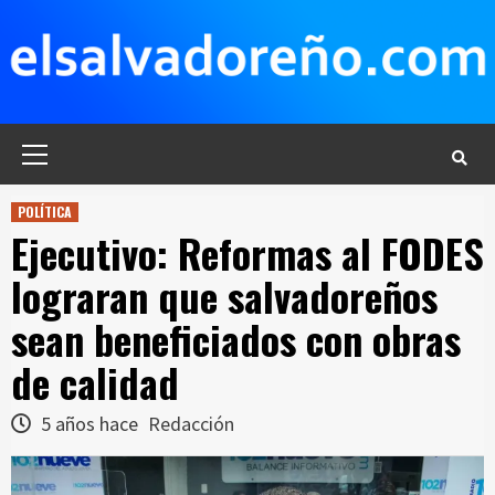
Saltar
al
contenido
Menú
principal
POLÍTICA
Ejecutivo: Reformas al FODES
lograran que salvadoreños
sean beneficiados con obras
de calidad
5 años hace
Redacción