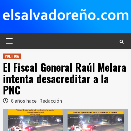
Saltar
al
contenido
Menú
principal
POLÍTICA
El Fiscal General Raúl Melara
intenta desacreditar a la
PNC
6 años hace
Redacción