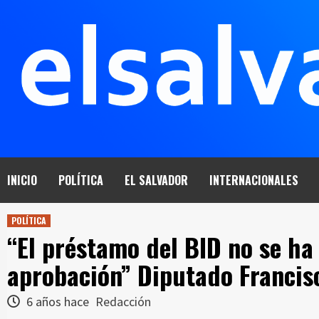
Saltar
al
contenido
INICIO
POLÍTICA
EL SALVADOR
INTERNACIONALES
POLÍTICA
“El préstamo del BID no se ha
aprobación” Diputado Francis
6 años hace
Redacción