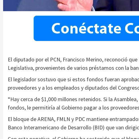
El diputado por el PCN, Francisco Merino, reconoció que
Legislativa, provenientes de varios préstamos con la ban
El legislador sostuvo que si estos fondos fueran aproba
proveedores y a los empleados y diputados del Congreso. 
“Hay cerca de $1,000 millones retenidos. Si la Asamblea, 
fondos, le permitiría al Gobierno pagar a los proveedores 
El bloque de ARENA, FMLN y PDC mantiene entrampados f
Banco Interamericano de Desarrollo (BID) que van dirigi
Con esta negativa, el Gobierno ha sostenido que el bloq