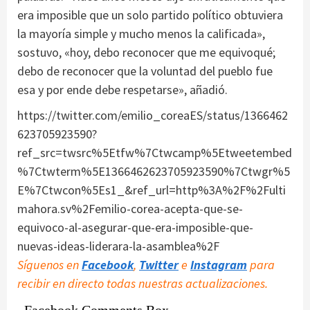
era imposible que un solo partido político obtuviera
la mayoría simple y mucho menos la calificada»,
sostuvo, «hoy, debo reconocer que me equivoqué;
debo de reconocer que la voluntad del pueblo fue
esa y por ende debe respetarse», añadió.
https://twitter.com/emilio_coreaES/status/1366462
623705923590?
ref_src=twsrc%5Etfw%7Ctwcamp%5Etweetembed
%7Ctwterm%5E1366462623705923590%7Ctwgr%5
E%7Ctwcon%5Es1_&ref_url=http%3A%2F%2Fulti
mahora.sv%2Femilio-corea-acepta-que-se-
equivoco-al-asegurar-que-era-imposible-que-
nuevas-ideas-liderara-la-asamblea%2F
Síguenos en
Facebook
,
Twitter
e
Instagram
para
recibir en directo todas nuestras actualizaciones.
Facebook Comments Box