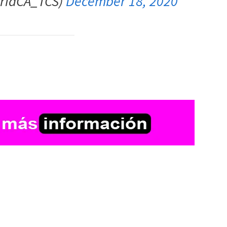
gridCA_TCS)
December 18, 2020