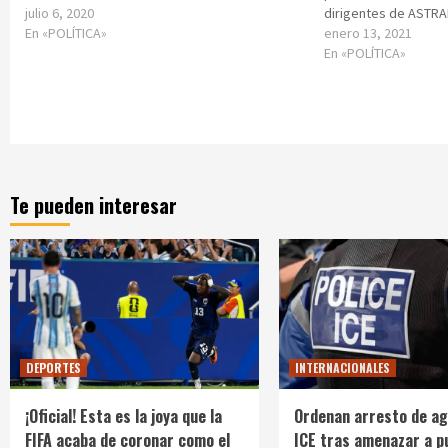
julio 6, 2020
dirigentes de ASTR
En «POLÍTICA»
enero 13, 2021
En «POLÍTICA»
Te pueden interesar
DEPORTES
INTERNACIONALES
¡Oficial! Esta es la joya que la
Ordenan arresto de ag
FIFA acaba de coronar como el
ICE tras amenazar a p