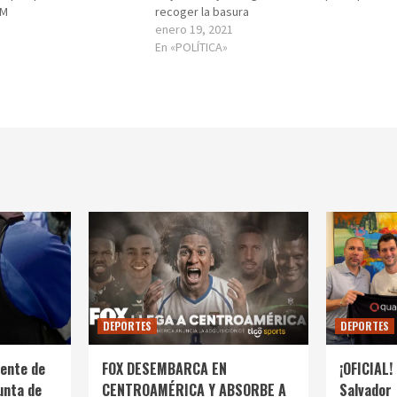
AM
recoger la basura
enero 19, 2021
En «POLÍTICA»
DEPORTES
DEPORTES
ente de
FOX DESEMBARCA EN
¡OFICIAL! 
unta de
CENTROAMÉRICA Y ABSORBE A
Salvador