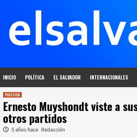
Saltar
al
contenido
INICIO
POLÍTICA
EL SALVADOR
INTERNACIONALES
POLÍTICA
Ernesto Muyshondt viste a sus
otros partidos
5 años hace
Redacción