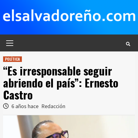
Saltar
al
contenido
Menú
principal
POLÍTICA
“Es irresponsable seguir
abriendo el país”: Ernesto
Castro
6 años hace
Redacción