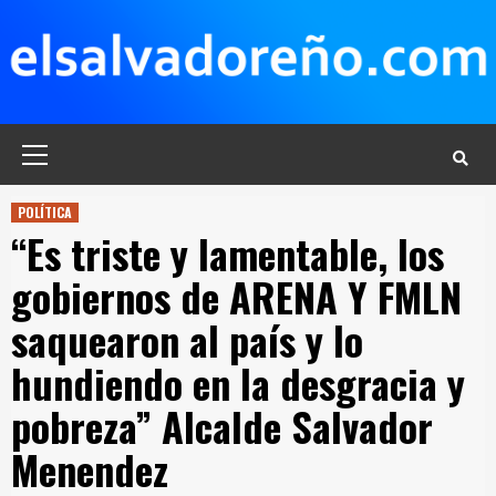
Saltar
al
contenido
Menú
principal
POLÍTICA
“Es triste y lamentable, los
gobiernos de ARENA Y FMLN
saquearon al país y lo
hundiendo en la desgracia y
pobreza” Alcalde Salvador
Menendez