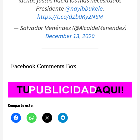
luchas justas hacia los más necesitados
Presidente
@nayibbukele
.
https://t.co/dZb0Ky2NSM
— Salvador Menéndez (@AlcaldeMenendez)
December 13, 2020
Facebook Comments Box
Comparte esto: