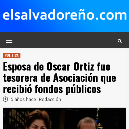
Saltar
al
contenido
Menú
principal
POLÍTICA
Esposa de Oscar Ortiz fue
tesorera de Asociación que
recibió fondos públicos
5 años hace
Redacción