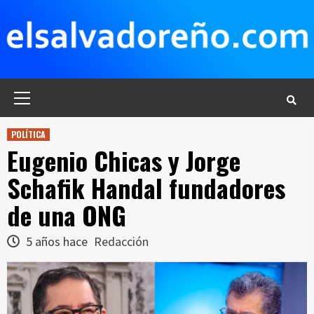
Saltar
al
contenido
Menú
principal
POLÍTICA
Eugenio Chicas y Jorge
Schafik Handal fundadores
de una ONG
5 años hace
Redacción