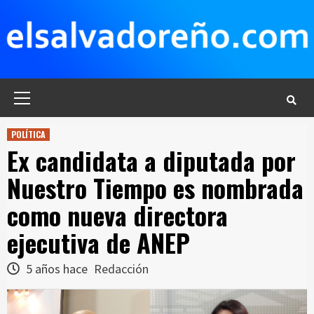
Saltar
al
contenido
Menú
principal
POLÍTICA
Ex candidata a diputada por
Nuestro Tiempo es nombrada
como nueva directora
ejecutiva de ANEP
5 años hace
Redacción