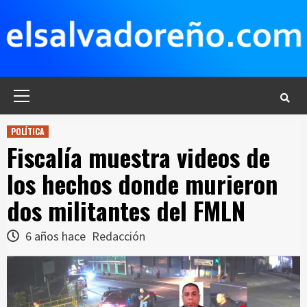
Saltar
al
contenido
Menú
principal
POLÍTICA
Fiscalía muestra videos de
los hechos donde murieron
dos militantes del FMLN
6 años hace
Redacción