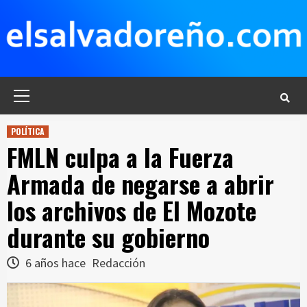
Saltar
al
contenido
Menú
principal
POLÍTICA
FMLN culpa a la Fuerza
Armada de negarse a abrir
los archivos de El Mozote
durante su gobierno
6 años hace
Redacción