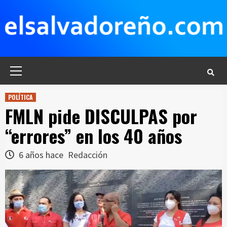
Saltar
al
contenido
Menú
principal
POLÍTICA
FMLN pide DISCULPAS por
“errores” en los 40 años
6 años hace
Redacción