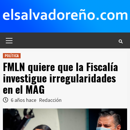
Saltar
al
contenido
Menú
principal
POLÍTICA
FMLN quiere que la Fiscalía
investigue irregularidades
en el MAG
6 años hace
Redacción