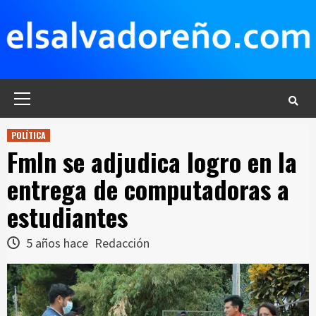
Saltar
al
contenido
Menú
principal
POLÍTICA
Fmln se adjudica logro en la
entrega de computadoras a
estudiantes
5 años hace
Redacción