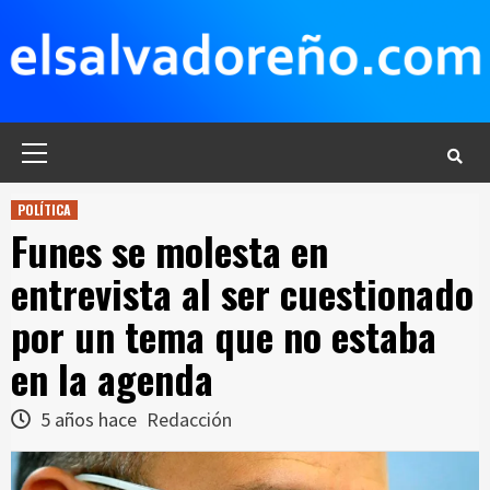
Saltar
al
contenido
Menú
principal
POLÍTICA
Funes se molesta en
entrevista al ser cuestionado
por un tema que no estaba
en la agenda
5 años hace
Redacción