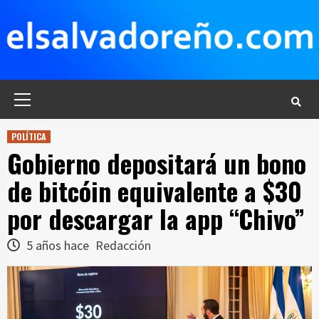
Saltar
al
contenido
Menú
principal
POLÍTICA
Gobierno depositará un bono
de bitcóin equivalente a $30
por descargar la app “Chivo”
5 años hace
Redacción