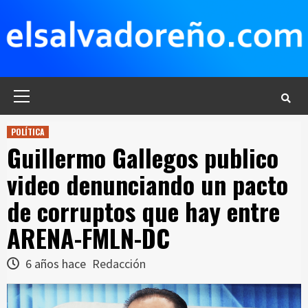
Saltar
al
contenido
Menú
principal
POLÍTICA
Guillermo Gallegos publico
video denunciando un pacto
de corruptos que hay entre
ARENA-FMLN-DC
6 años hace
Redacción