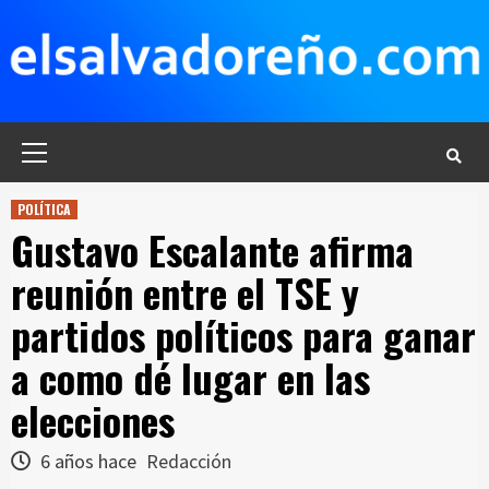
Saltar
al
contenido
Menú
principal
POLÍTICA
Gustavo Escalante afirma
reunión entre el TSE y
partidos políticos para ganar
a como dé lugar en las
elecciones
6 años hace
Redacción