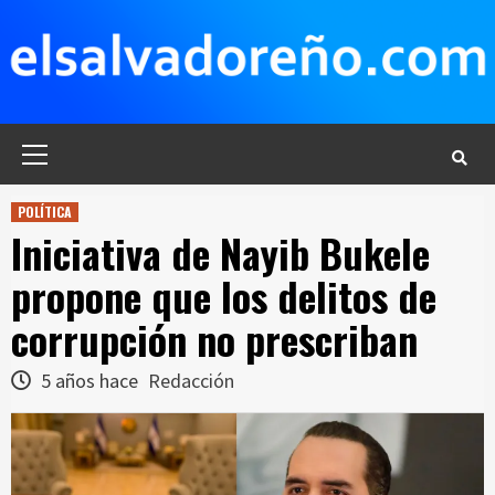
Saltar
al
contenido
Menú
principal
POLÍTICA
Iniciativa de Nayib Bukele
propone que los delitos de
corrupción no prescriban
5 años hace
Redacción