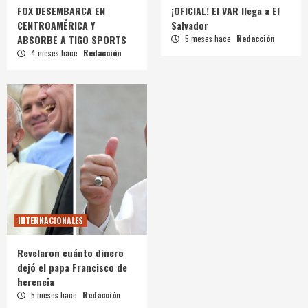
FOX DESEMBARCA EN
¡OFICIAL! El VAR llega a El
CENTROAMÉRICA Y
Salvador
ABSORBE A TIGO SPORTS
5 meses hace
Redacción
4 meses hace
Redacción
INTERNACIONALES
Revelaron cuánto dinero
dejó el papa Francisco de
herencia
5 meses hace
Redacción