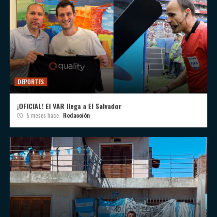
DEPORTES
¡OFICIAL! El VAR llega a El Salvador
5 meses hace
Redacción