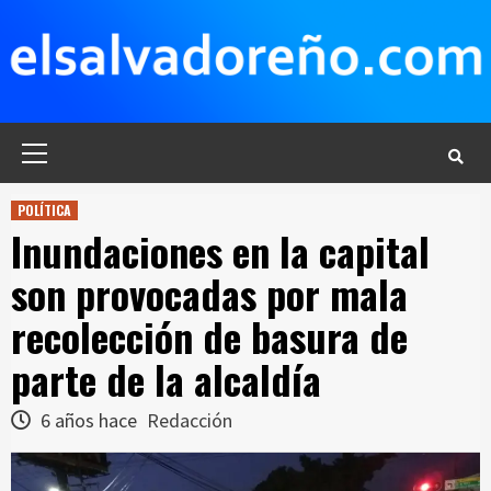
Saltar
al
contenido
Menú
principal
POLÍTICA
Inundaciones en la capital
son provocadas por mala
recolección de basura de
parte de la alcaldía
6 años hace
Redacción