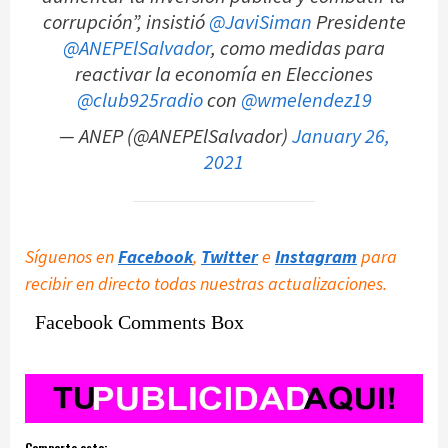
corrupción”, insistió
@JaviSiman
Presidente
@ANEPElSalvador
, como medidas para
reactivar la economía en Elecciones
@club925radio
con
@wmelendez19
— ANEP (@ANEPElSalvador)
January 26,
2021
Síguenos en
Facebook
,
Twitter
e
Instagram
para
recibir en directo todas nuestras actualizaciones.
Facebook Comments Box
Comparte esto: