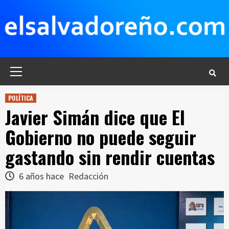
Saltar
al
contenido
Menú
principal
POLÍTICA
Javier Simán dice que El
Gobierno no puede seguir
gastando sin rendir cuentas
6 años hace
Redacción