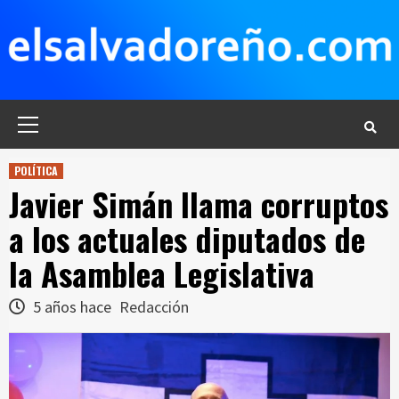
Saltar
al
contenido
Menú
principal
POLÍTICA
Javier Simán llama corruptos
a los actuales diputados de
la Asamblea Legislativa
5 años hace
Redacción