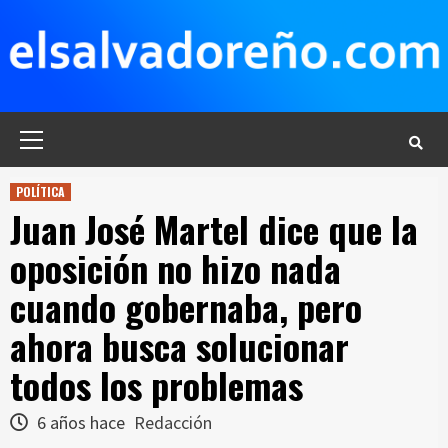
Saltar
al
contenido
Menú
principal
POLÍTICA
Juan José Martel dice que la
oposición no hizo nada
cuando gobernaba, pero
ahora busca solucionar
todos los problemas
6 años hace
Redacción