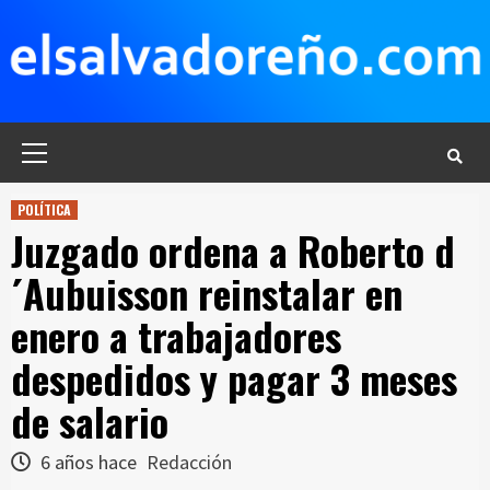
Saltar
al
contenido
Menú
principal
POLÍTICA
Juzgado ordena a Roberto d
´Aubuisson reinstalar en
enero a trabajadores
despedidos y pagar 3 meses
de salario
6 años hace
Redacción