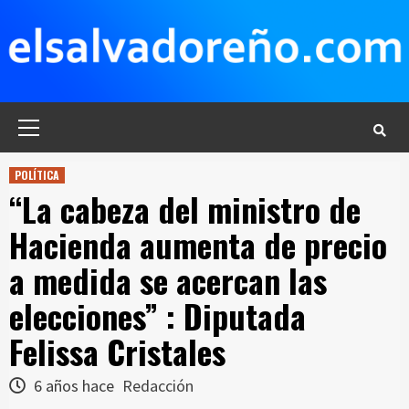
Saltar
al
contenido
Menú
principal
POLÍTICA
“La cabeza del ministro de
Hacienda aumenta de precio
a medida se acercan las
elecciones” : Diputada
Felissa Cristales
6 años hace
Redacción