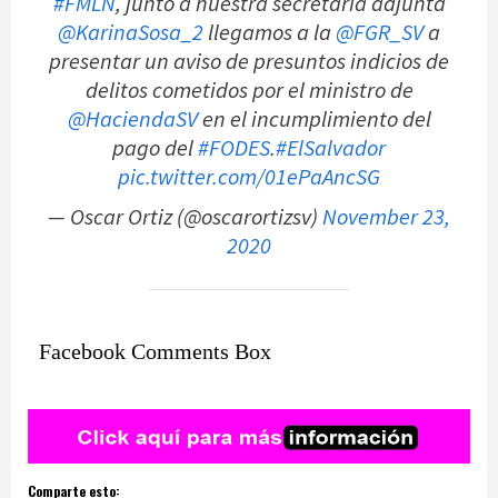
#FMLN
, junto a nuestra secretaria adjunta
@KarinaSosa_2
llegamos a la
@FGR_SV
a
presentar un aviso de presuntos indicios de
delitos cometidos por el ministro de
@HaciendaSV
en el incumplimiento del
pago del
#FODES
.
#ElSalvador
pic.twitter.com/01ePaAncSG
— Oscar Ortiz (@oscarortizsv)
November 23,
2020
Facebook Comments Box
Comparte esto: