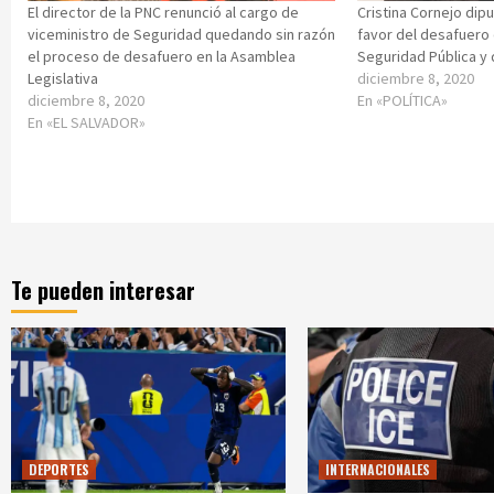
El director de la PNC renunció al cargo de
Cristina Cornejo dip
viceministro de Seguridad quedando sin razón
favor del desafuero 
el proceso de desafuero en la Asamblea
Seguridad Pública y 
Legislativa
diciembre 8, 2020
diciembre 8, 2020
En «POLÍTICA»
En «EL SALVADOR»
Te pueden interesar
DEPORTES
INTERNACIONALES