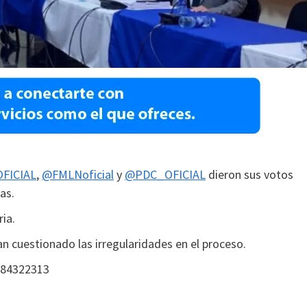
FICIAL
,
@FMLNoficial
y
@PDC_OFICIAL
dieron sus votos
as.
ia.
an cuestionado las irregularidades en el proceso.
884322313