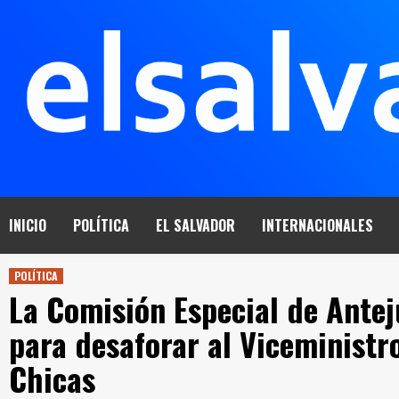
Saltar
al
contenido
INICIO
POLÍTICA
EL SALVADOR
INTERNACIONALES
POLÍTICA
La Comisión Especial de Antej
para desaforar al Viceministr
Chicas