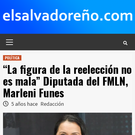
Saltar
al
contenido
Menú
principal
POLÍTICA
“La figura de la reelección no
es mala” Diputada del FMLN,
Marleni Funes
5 años hace
Redacción