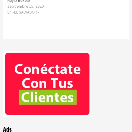
Nayib Bukele
septiembre 15, 2020
En «EL SALVADOR»
Ads