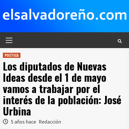
Saltar
al
contenido
Menú
principal
POLÍTICA
Los diputados de Nuevas
Ideas desde el 1 de mayo
vamos a trabajar por el
interés de la población: José
Urbina
5 años hace
Redacción