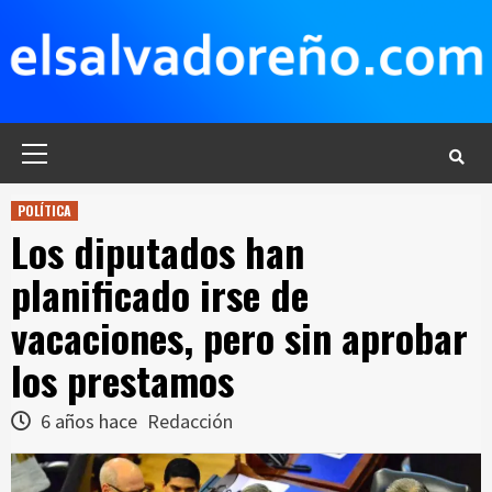
Saltar
al
contenido
Menú
principal
POLÍTICA
Los diputados han
planificado irse de
vacaciones, pero sin aprobar
los prestamos
6 años hace
Redacción