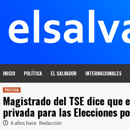
Saltar
al
contenido
INICIO
POLÍTICA
EL SALVADOR
INTERNACIONALES
POLÍTICA
Magistrado del TSE dice que 
privada para las Elecciones po
6 años hace
Redacción