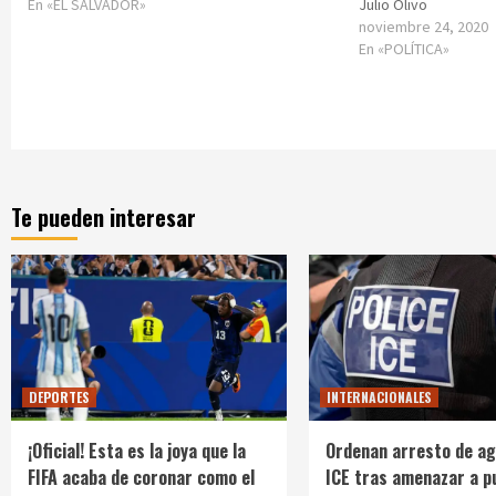
En «EL SALVADOR»
Julio Olivo
noviembre 24, 2020
En «POLÍTICA»
Te pueden interesar
DEPORTES
INTERNACIONALES
¡Oficial! Esta es la joya que la
Ordenan arresto de ag
FIFA acaba de coronar como el
ICE tras amenazar a p