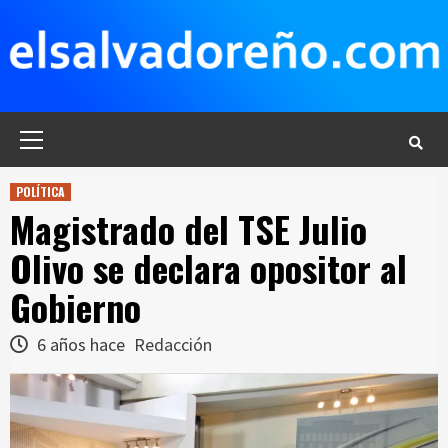
Saltar
al
contenido
Menú
principal
POLÍTICA
Magistrado del TSE Julio
Olivo se declara opositor al
Gobierno
6 años hace
Redacción