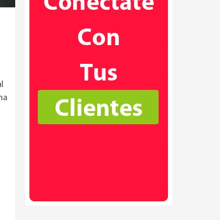
l
ima