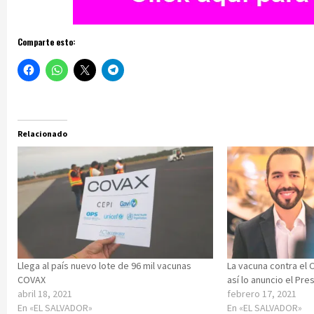
Comparte esto:
Relacionado
Llega al país nuevo lote de 96 mil vacunas
La vacuna contra el C
COVAX
así lo anuncio el Pr
abril 18, 2021
febrero 17, 2021
En «EL SALVADOR»
En «EL SALVADOR»