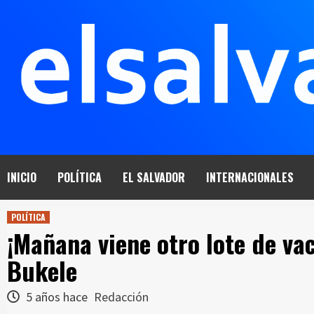
Saltar
al
contenido
INICIO
POLÍTICA
EL SALVADOR
INTERNACIONALES
POLÍTICA
¡Mañana viene otro lote de va
Bukele
5 años hace
Redacción