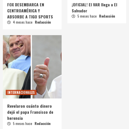
FOX DESEMBARCA EN
¡OFICIAL! El VAR llega a El
CENTROAMÉRICA Y
Salvador
ABSORBE A TIGO SPORTS
5 meses hace
Redacción
4 meses hace
Redacción
INTERNACIONALES
Revelaron cuánto dinero
dejó el papa Francisco de
herencia
5 meses hace
Redacción