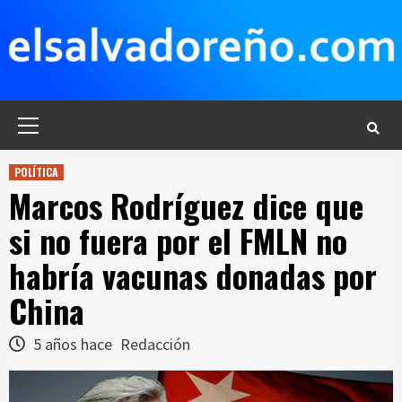
Saltar
al
contenido
Menú
principal
POLÍTICA
Marcos Rodríguez dice que
si no fuera por el FMLN no
habría vacunas donadas por
China
5 años hace
Redacción