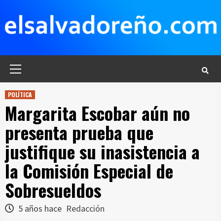
Saltar
al
contenido
Menú
principal
POLÍTICA
Margarita Escobar aún no
presenta prueba que
justifique su inasistencia a
la Comisión Especial de
Sobresueldos
5 años hace
Redacción