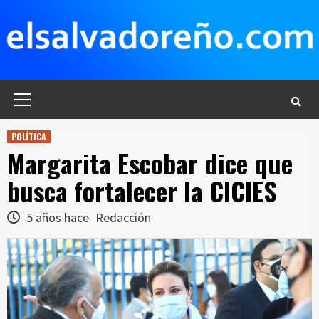
Saltar
al
contenido
Menú
principal
POLÍTICA
Margarita Escobar dice que
busca fortalecer la CICIES
5 años hace
Redacción