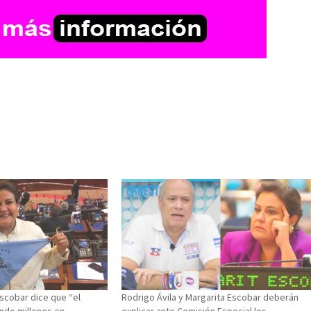
scobar dice que “el
Rodrigo Ávila y Margarita Escobar deberán
ndo millones en
explicar ante Comisión Especial los