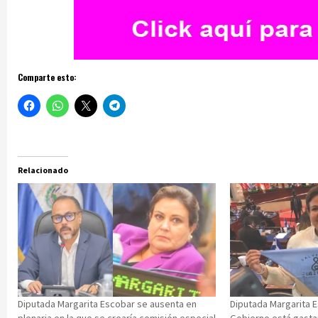
Comparte esto:
Relacionado
Diputada Margarita Escobar se ausenta en
Diputada Margarita E
plenaria en la que se crearía comisión especial
Gobierno está gasta