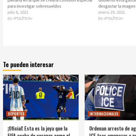
para investigar sobresueldos
desgastar la imagen
julio 6, 2021
enero 29, 2021
En «POLÍTICA»
En «POLÍTICA»
Te pueden interesar
DEPORTES
INTERNACIONALES
¡Oficial! Esta es la joya que la
Ordenan arresto de ag
FIFA acaba de coronar como el
ICE tras amenazar a p