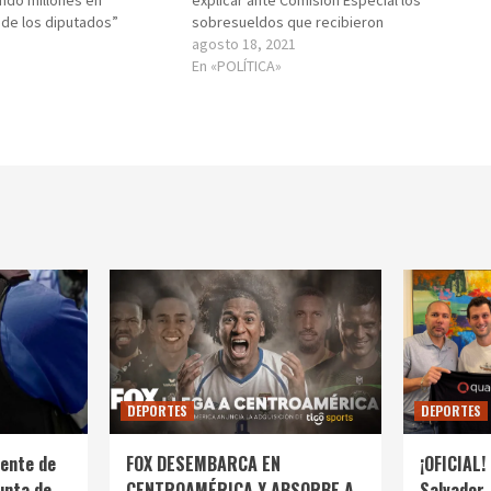
 de los diputados”
sobresueldos que recibieron
agosto 18, 2021
En «POLÍTICA»
DEPORTES
DEPORTES
ente de
FOX DESEMBARCA EN
¡OFICIAL! 
unta de
CENTROAMÉRICA Y ABSORBE A
Salvador