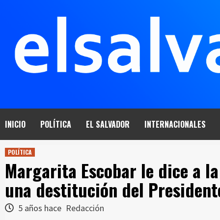
Saltar
al
contenido
INICIO
POLÍTICA
EL SALVADOR
INTERNACIONALES
POLÍTICA
Margarita Escobar le dice a l
una destitución del President
5 años hace
Redacción