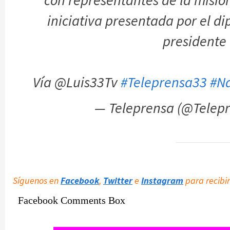
iniciativa presentada por el d
presidente
Vía @Luis33Tv
#Teleprensa33
#Na
— Teleprensa (@Telep
Síguenos en
Facebook
,
Twitter
e
Instagram
para recibir
Facebook Comments Box