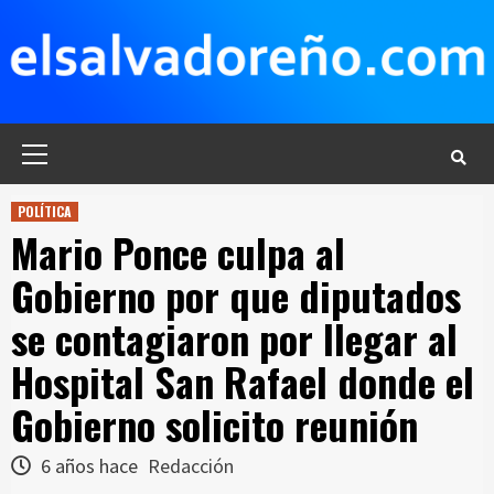
Saltar
al
contenido
Menú
principal
POLÍTICA
Mario Ponce culpa al
Gobierno por que diputados
se contagiaron por llegar al
Hospital San Rafael donde el
Gobierno solicito reunión
6 años hace
Redacción