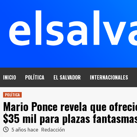
Saltar
al
contenido
INICIO
POLÍTICA
EL SALVADOR
INTERNACIONALES
POLÍTICA
Mario Ponce revela que ofreció
$35 mil para plazas fantasmas
5 años hace
Redacción