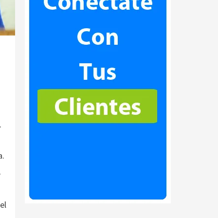
.
a.
e
el