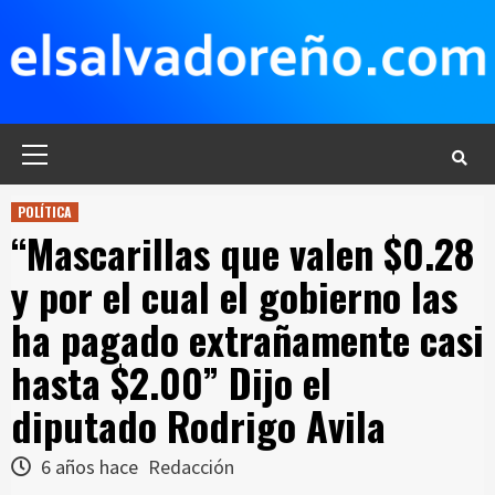
Saltar
al
contenido
Menú
principal
POLÍTICA
“Mascarillas que valen $0.28
y por el cual el gobierno las
ha pagado extrañamente casi
hasta $2.00” Dijo el
diputado Rodrigo Avila
6 años hace
Redacción