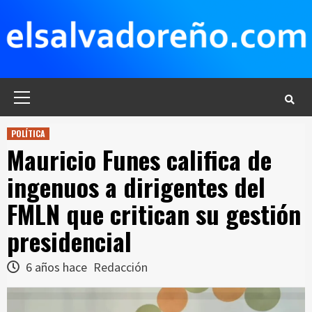
Saltar
al
contenido
Menú
principal
POLÍTICA
Mauricio Funes califica de
ingenuos a dirigentes del
FMLN que critican su gestión
presidencial
6 años hace
Redacción