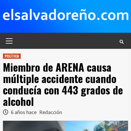
Saltar
al
contenido
Menú
principal
POLÍTICA
Miembro de ARENA causa
múltiple accidente cuando
conducía con 443 grados de
alcohol
6 años hace
Redacción