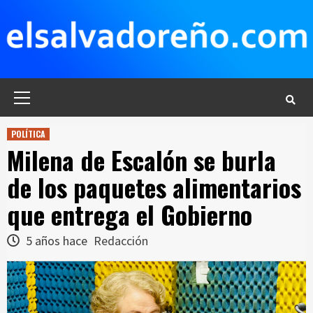
Saltar
al
contenido
Menú
principal
POLÍTICA
Milena de Escalón se burla
de los paquetes alimentarios
que entrega el Gobierno
5 años hace
Redacción