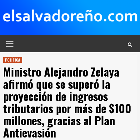
Saltar
al
contenido
Menú
principal
POLÍTICA
Ministro Alejandro Zelaya
afirmó que se superó la
proyección de ingresos
tributarios por más de $100
millones, gracias al Plan
Antievasión